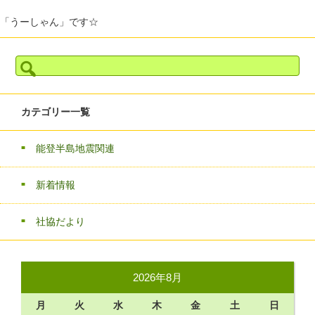
「うーしゃん」です☆
検
索:
カテゴリー一覧
能登半島地震関連
新着情報
社協だより
2026年8月
月
火
水
木
金
土
日