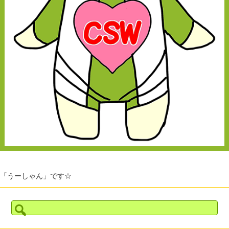
「うーしゃん」です☆
検
索: