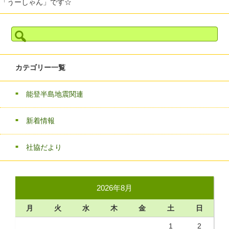
「うーしゃん」です☆
検
索:
カテゴリー一覧
能登半島地震関連
新着情報
社協だより
2026年8月
月
火
水
木
金
土
日
1
2