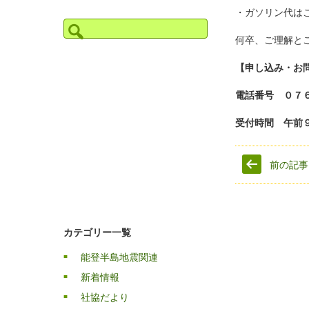
・ガソリン代は
検
索:
何卒、ご理解と
【申し込み・お
電話番号 ０７
受付時間 午前
前の記事
カテゴリー一覧
能登半島地震関連
新着情報
社協だより