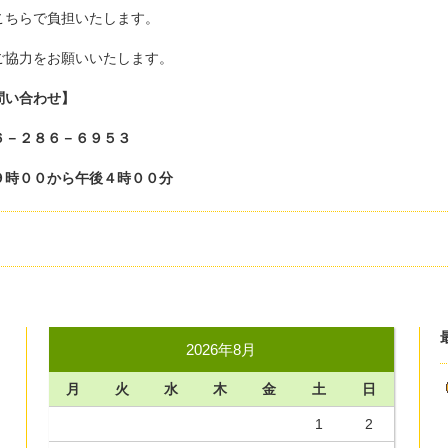
こちらで負担いたします。
ご協力をお願いいたします。
問い合わせ】
６－２８６－６９５３
９時００から午後４時００分
2026年8月
月
火
水
木
金
土
日
1
2