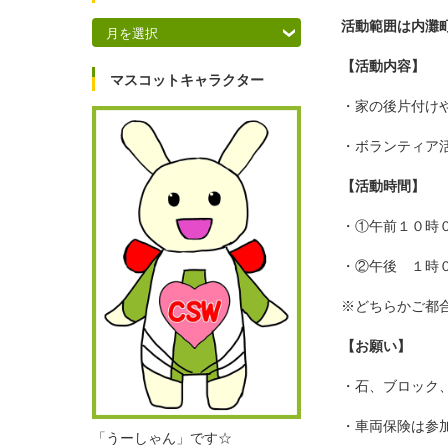
アーカイブ
活動範囲は内灘
【活動内容】
マスコットキャラクター
・家の後片付け
・ボランティア
【活動時間】
・①午前１０時
・②午後 １時
※どちらかご都
【お願い】
・石、ブロック
・車両保険は参
「うーしゃん」です☆