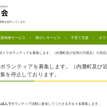
情報を紹介しています。
介護保険サービス
障がいサービス
子育て支援
ボラ
事
ボラ
内灘
ボラ
軽トラボランティアを募集します。（内灘町及び近郊の方限定）※現在
ラボランティアを募集します。（内灘町及び
募集を停止しております。
ち込んで
ボランティア活動に参加してくださる方を４名募集します。