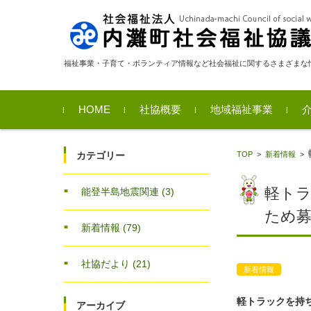
福祉事業・子育て・ボランティア情報など社会福祉に関するさまざまな
コンテンツに移動
HOME
社協概要
地域福祉事業
福祉サービス利用支援
相談支援
貸付金事業のご案内
福祉用具貸出
移送サービス
カテゴリー
TOP
>
新着情報
>
業
軽ト
能登半島地震関連
(3)
ため
新着情報
(79)
社協だより
(21)
新着情報
軽トラックを持
アーカイブ