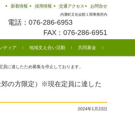
新着情報
採用情報
交通アクセス
お問合せ
内灘町文化会館１階事務所内
電話：076-286-6953
FAX：076-286-6951
ンティア
地域支え合い活動
共同募金
ンティアセンター
町のボランティア
ンティア情報
民生委員・児童委員
シニアクラブ
障がい児・者団体の紹介
ふれあいいきいきサロン
リサイクル情報
レクリエーション用品の
定員に達したため募集を停止しております。
貸出
近郊の方限定）※現在定員に達した
2024年1月23日