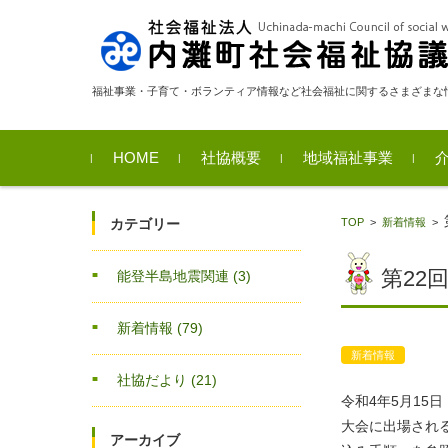
福祉事業・子育て・ボランティア情報など社会福祉に関するさまざまな
コンテンツに移動
HOME
社協概要
地域福祉事業
福祉サービス利用支援
相談支援
貸付金事業のご案内
福祉用具貸出
移送サービス
カテゴリー
TOP
>
新着情報
>
業
第22
能登半島地震関連
(3)
新着情報
(79)
新着情報
社協だより
(21)
令和4年5月15
大会に出場され
アーカイブ