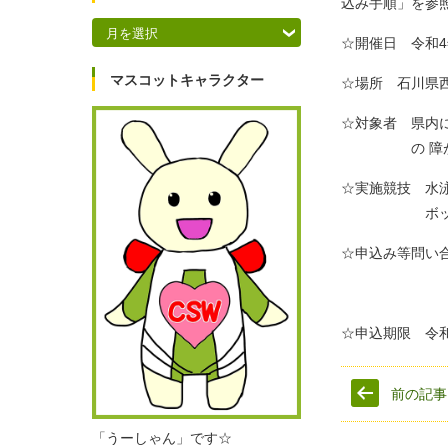
込み手順」を参
アーカイブ
☆開催日 令和4
マスコットキャラクター
☆場所 石川県
☆対象者 県内に
の 障がいの
☆実施競技 水
ボッチャ、陸
☆申込み等問い合せ
石川県健康福
☆申込期限 令
前の記事
「うーしゃん」です☆