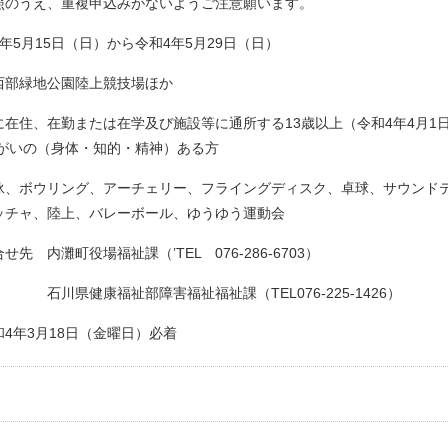
照のうえ、重複申込みがないようご注意願います。
年5月15日（日）から令和4年5月29日（日）
西部緑地公園陸上競技場ほか
在住、在勤または在学及び施設等に通所する13歳以上（令和4年4月1
（身体・知的・精神）ある方
泳、ボウリング、アーチェリー、フライングディスク、卓球、サウンド
上、バレーボール、ゆうゆう運動会
先 内灘町役場福祉課（’TEL 076-286-6703）
祉部障害福祉福祉課（TEL076-225-1426）
和4年3月18日（金曜日）必着