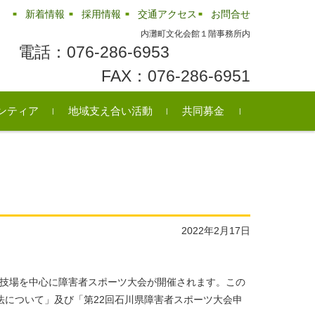
新着情報
採用情報
交通アクセス
お問合せ
内灘町文化会館１階事務所内
電話：076-286-6953
FAX：076-286-6951
ンティア
地域支え合い活動
共同募金
ンティアセンター
町のボランティア
ンティア情報
民生委員・児童委員
シニアクラブ
障がい児・者団体の紹介
ふれあいいきいきサロン
リサイクル情報
レクリエーション用品の
貸出
2022年2月17日
上競技場を中心に障害者スポーツ大会が開催されます。この
法について」及び「第22回石川県障害者スポーツ大会申