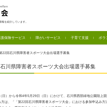
情報を紹介しています。
介護保険サービス
障がいサービス
子育て支援
ボラ
事
ボラ
内灘
ボラ
第22回石川県障害者スポーツ大会出場選手募集
回石川県障害者スポーツ大会出場選手募集
日（日）から令和4年5月29日（日）にかけて、石川県西部緑地公園陸
る方は、「「第22回石川県障害者スポーツ大会」における参加申込み方