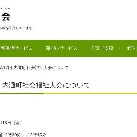
情報を紹介しています。
介護保険サービス
障がいサービス
子育て支援
ボラ
事
ボラ
内灘
ボラ
第17回 内灘町社会福祉大会について
回 内灘町社会福祉大会について
0月8日（水）
・ 式典 午前 9時30分 ～ 10時15分