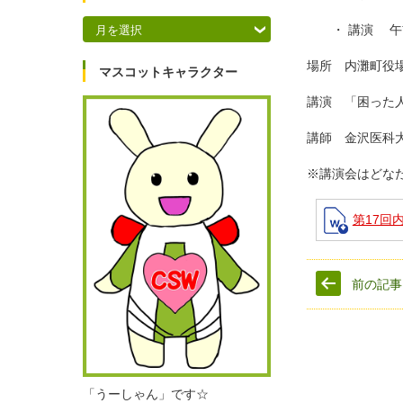
アーカイブ
・ 講
場所 内灘町役
マスコットキャラクター
※講演会はどな
第17回
前の記事
「うーしゃん」です☆