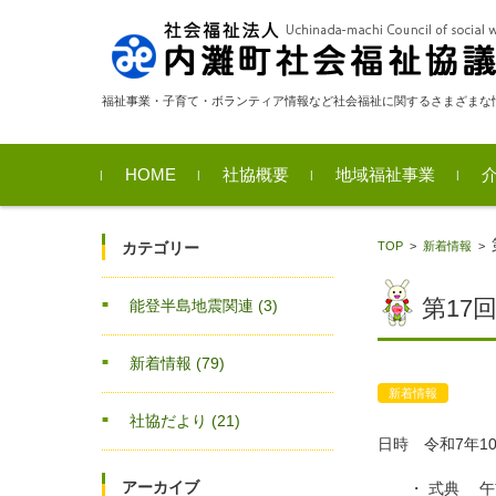
福祉事業・子育て・ボランティア情報など社会福祉に関するさまざまな
コンテンツに移動
HOME
社協概要
地域福祉事業
福祉サービス利用支援
相談支援
貸付金事業のご案内
福祉用具貸出
移送サービス
カテゴリー
TOP
>
新着情報
>
業
第17
能登半島地震関連
(3)
新着情報
(79)
新着情報
社協だより
(21)
日時 令和7年1
アーカイブ