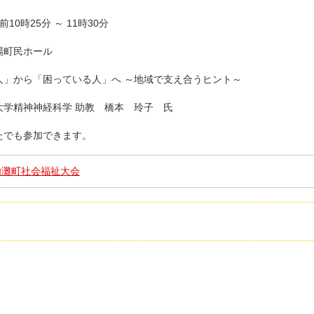
演 午前10時25分 ～ 11時30分
場町民ホール
講演 「困った人」から「困っている人」へ ～地域で支え合うヒント～
講師 金沢医科大学精神神経科学 助教
橋本
玲子
氏
たでも参加できます。
内灘町社会福祉大会