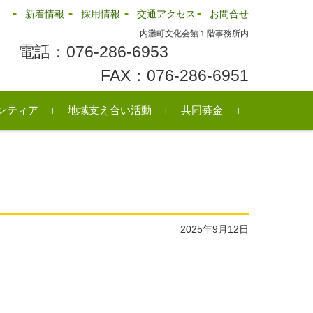
新着情報
採用情報
交通アクセス
お問合せ
内灘町文化会館１階事務所内
電話：076-286-6953
FAX：076-286-6951
ンティア
地域支え合い活動
共同募金
ンティアセンター
町のボランティア
ンティア情報
民生委員・児童委員
シニアクラブ
障がい児・者団体の紹介
ふれあいいきいきサロン
リサイクル情報
レクリエーション用品の
貸出
2025年9月12日