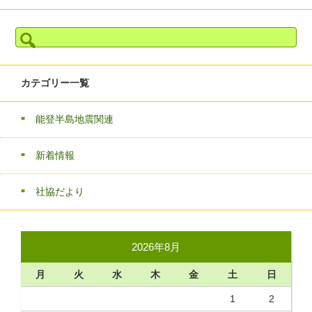
検
索:
カテゴリー一覧
能登半島地震関連
新着情報
社協だより
2026年8月
月
火
水
木
金
土
日
1
2