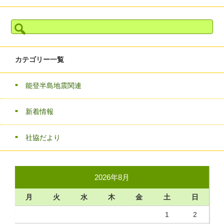
検
索:
カテゴリー一覧
能登半島地震関連
新着情報
社協だより
2026年8月
月
火
水
木
金
土
日
1
2