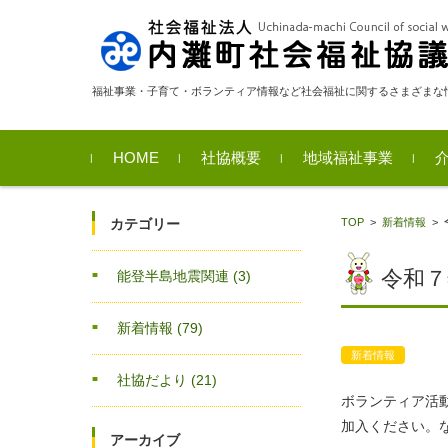
福祉事業・子育て・ボランティア情報など社会福祉に関するさまざまな
コンテンツに移動
HOME
社協概要
地域福祉事業
福祉サービス利用支援
相談支援
貸付金事業のご案内
福祉用具貸出
移送サービス
カテゴリー
TOP
>
新着情報
>
業
令和
能登半島地震関連
(3)
新着情報
(79)
新着情報
社協だより
(21)
ボランティア活
加入ください。
アーカイブ