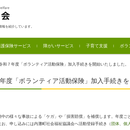
情報を紹介しています。
介護保険サービス
障がいサービス
子育て支援
ボラ
事
ボラ
内灘
ボラ
令和７年度「ボランティア活動保険」加入手続きを開始いたしました。
７年度「ボランティア活動保険」加入手続き
動中の様々な事故による「ケガ」や「損害賠償」を補償します。年度ご
なお、申し込みには内灘町社会福祉協議会へ活動登録手続き（
団体
、
個