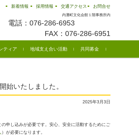
新着情報
採用情報
交通アクセス
お問合せ
内灘町文化会館１階事務所内
電話：076-286-6953
FAX：076-286-6951
ンティア
地域支え合い活動
共同募金
ンティアセンター
町のボランティア
ンティア情報
民生委員・児童委員
シニアクラブ
障がい児・者団体の紹介
ふれあいいきいきサロン
リサイクル情報
レクリエーション用品の
貸出
を開始いたしました。
2025年3月3日
との申し込みが必要です。安心、安全に活動するためにご
人
）が必要になります。